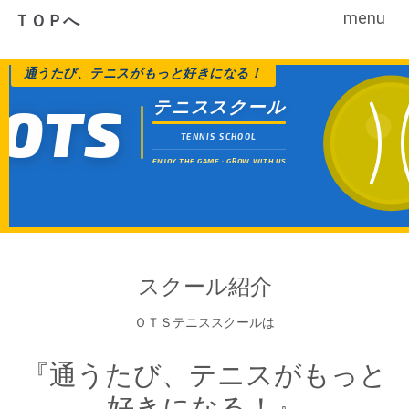
Toggle
menu
ＴＯＰへ
navigati
通うたび、テニスがもっと好きになる！
OTS
テニススクール
TENNIS SCHOOL
ENJOY THE GAME · GROW WITH US
スクール紹介
ＯＴＳテニススクールは
『通うたび、テニスがもっと
好きになる！』